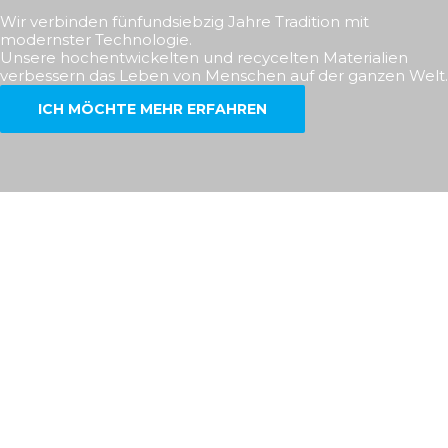
Wir verbinden fünfundsiebzig Jahre Tradition mit
modernster Technologie.
Unsere hochentwickelten und recycelten Materialien
verbessern das Leben von Menschen auf der ganzen Welt.
ICH MÖCHTE MEHR ERFAHREN
PRODUKTE